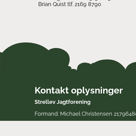
Brian Quist tlf. 2169 8790
Kontakt oplysninger
Strellev Jagtforening
Formand: Michael Christensen 2179648
Næstformand: Bjarne Lauridsen
52396870